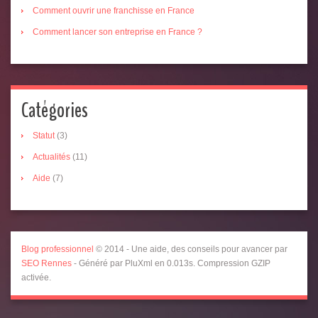
Comment ouvrir une franchisse en France
Comment lancer son entreprise en France ?
Catégories
Statut
(3)
Actualités
(11)
Aide
(7)
Blog professionnel
© 2014 - Une aide, des conseils pour avancer par
SEO Rennes
- Généré par PluXml en 0.013s. Compression GZIP
activée.