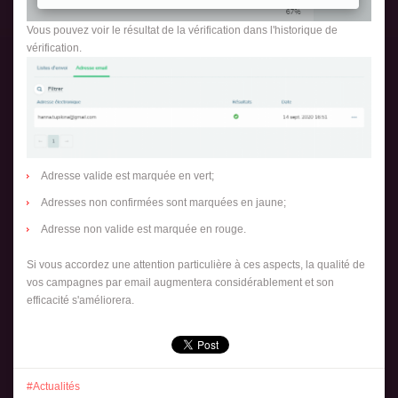
Vous pouvez voir le résultat de la vérification dans l'historique de
vérification.
Adresse valide est marquée en vert;
Adresses non confirmées sont marquées en jaune;
Adresse non valide est marquée en rouge.
Si vous accordez une attention particulière à ces aspects, la qualité de
vos campagnes par email augmentera considérablement et son
efficacité s'améliorera.
Actualités