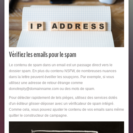
Vérifiez les emails pour le spam
Le contenu de spam dans un email est un passage direct vers le
dossier spam. En plus du contenu NSFW, de nombreuses nuances
dans la lettre peuvent éveiller les soupçons. Par exemple, si vous
utilisez une adresse de retour étrange comme
donotreply@domainname.com ou des mots de spam.
Pour détecter rapidement de tels pièges, utilisez des services dotés
d'un éditeur glisser-déposer avec un vérificateur de spam intégré.
Comme cela, vous pouvez ajuster le contenu de vos emails sans même
quitter le constructeur de campagne.