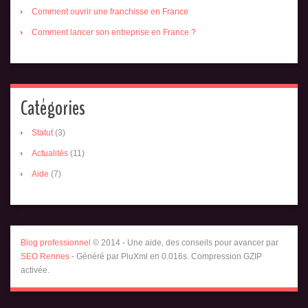
Comment ouvrir une franchisse en France
Comment lancer son entreprise en France ?
Catégories
Statut
(3)
Actualités
(11)
Aide
(7)
Blog professionnel
© 2014 - Une aide, des conseils pour avancer par
SEO Rennes
- Généré par PluXml en 0.016s. Compression GZIP
activée.