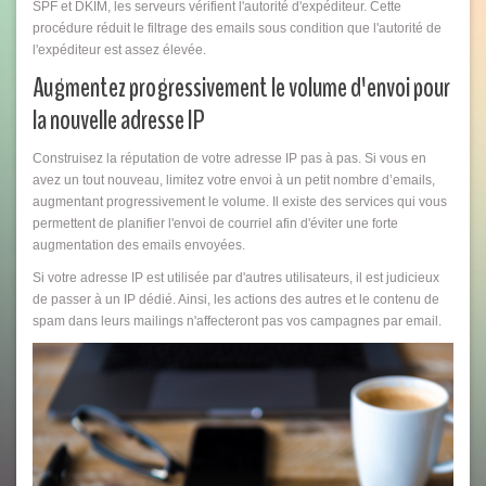
SPF et DKIM, les serveurs vérifient l'autorité d'expéditeur. Cette
procédure réduit le filtrage des emails sous condition que l'autorité de
l'expéditeur est assez élevée.
Augmentez progressivement le volume d'envoi pour
la nouvelle adresse IP
Construisez la réputation de votre adresse IP pas à pas. Si vous en
avez un tout nouveau, limitez votre envoi à un petit nombre d’emails,
augmentant progressivement le volume. Il existe des services qui vous
permettent de planifier l'envoi de courriel afin d'éviter une forte
augmentation des emails envoyées.
Si votre adresse IP est utilisée par d'autres utilisateurs, il est judicieux
de passer à un IP dédié. Ainsi, les actions des autres et le contenu de
spam dans leurs mailings n'affecteront pas vos campagnes par email.