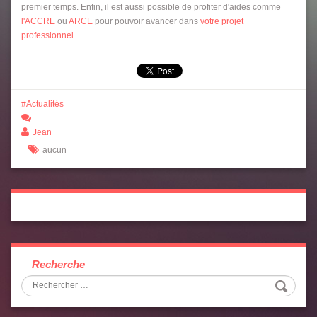
premier temps. Enfin, il est aussi possible de profiter d'aides comme
l'ACCRE
ou
ARCE
pour pouvoir avancer dans
votre projet
professionnel
.
Actualités
Jean
aucun
Recherche