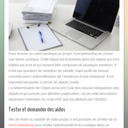
Pour donner un cadre juridique au projet, il est primordial de choisir
une forme juridique. Cette étape est formalisée dans les statuts qui sont
établis par écrit et qui doivent être composés de plusieurs mentions. Il
n’est pas question de condition de validité, mais plutôt de preuve
concrète pour l’authentification de l’existence d’une entreprise. Il est
important de garder la forme de statuts courts.
La détermination de l’objet social est l’une des clauses obligatoires des
statuts et qui suscite une attention particulière, car de cette description
dépendra l’obtention du code APE (qui est attribué par l’INSEE).
Tester et demander des aides
Afin de tester la viabilité de votre projet, il est possible de profiter de la
micro-entreprise
pour limiter l'administratif et les charges dans un